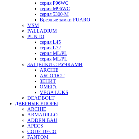
серия P96WC
серия M96WC
серия 5300-M
Врезные замки FUARO
MSM
PALLADIUM
PUNTO
серия L45
серия L72
серия ML/PL
серия ML/PL
ЗАЩЕЛКИ С РУЧКАМИ
ARCHIE
АБСОЛЮТ
ЗЕНИТ
ОМЕГА
VEGA LUKS
DEADBOLT
ДВЕРНЫЕ УПОРЫ
ARCHIE
ARMADILLO
ADDEN BAU
APECS
CODE DECO
FANTOM