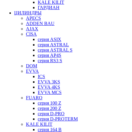
KALE KILIT
ГАРДИАН
ЦИЛИНДРЫ
APECS
ADDEN BAU
AJAX
CISA
серия ASIX
серия ASTRAL
серия ASTRAL S
серия AP4S
серия RS3 S
DOM
EVVA
ICS
EVVA 3KS
EVVA 4KS
EVVA MCS
FUARO
серия 100 Z
серия 200 Z
серия D-PRO
серия D-PROTERM
KALE KILIT
серия 164 B