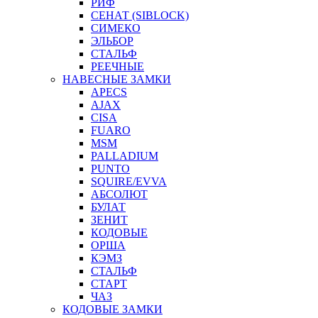
РИФ
СЕНАТ (SIBLOCK)
СИМЕКО
ЭЛЬБОР
СТАЛЬФ
РЕЕЧНЫЕ
НАВЕСНЫЕ ЗАМКИ
APECS
AJAX
CISA
FUARO
MSM
PALLADIUM
PUNTO
SQUIRE/EVVA
АБСОЛЮТ
БУЛАТ
ЗЕНИТ
КОДОВЫЕ
ОРША
КЭМЗ
СТАЛЬФ
СТАРТ
ЧАЗ
КОДОВЫЕ ЗАМКИ