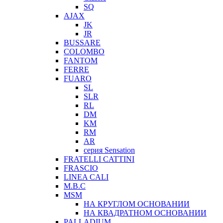
SQ
AJAX
JK
JR
BUSSARE
COLOMBO
FANTOM
FERRE
FUARO
SL
SLR
RL
DM
KM
RM
AR
серия Sensation
FRATELLI CATTINI
FRASCIO
LINEA CALI
M.B.C
MSM
НА КРУГЛОМ ОСНОВАНИИ
НА КВАДРАТНОМ ОСНОВАНИИ
PALLADIUM