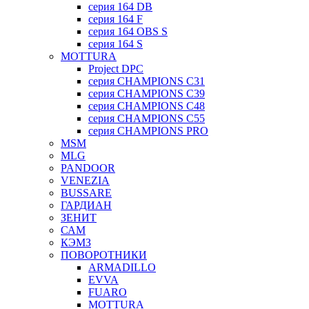
серия 164 DB
серия 164 F
серия 164 OBS S
серия 164 S
MOTTURA
Project DPC
серия CHAMPIONS C31
серия CHAMPIONS C39
серия CHAMPIONS C48
серия CHAMPIONS C55
серия CHAMPIONS PRO
MSM
MLG
PANDOOR
VENEZIA
BUSSARE
ГАРДИАН
ЗЕНИТ
САМ
КЭМЗ
ПОВОРОТНИКИ
ARMADILLO
EVVA
FUARO
MOTTURA