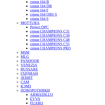
серия 164 B
серия 164 DB
серия 164 F
серия 164 OBS S
серия 164 S
MOTTURA
Project DPC
серия CHAMPIONS C31
серия CHAMPIONS C39
серия CHAMPIONS C48
серия CHAMPIONS C55
серия CHAMPIONS PRO
MSM
MLG
PANDOOR
VENEZIA
BUSSARE
ГАРДИАН
ЗЕНИТ
САМ
КЭМЗ
ПОВОРОТНИКИ
ARMADILLO
EVVA
FUARO