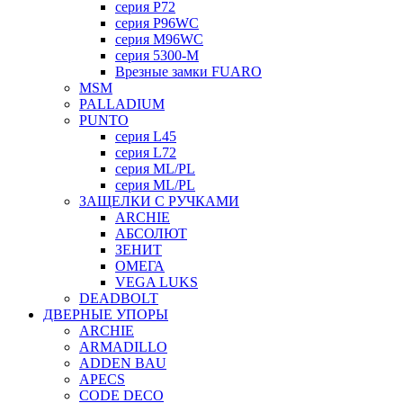
серия P72
серия P96WC
серия M96WC
серия 5300-M
Врезные замки FUARO
MSM
PALLADIUM
PUNTO
серия L45
серия L72
серия ML/PL
серия ML/PL
ЗАЩЕЛКИ С РУЧКАМИ
ARCHIE
АБСОЛЮТ
ЗЕНИТ
ОМЕГА
VEGA LUKS
DEADBOLT
ДВЕРНЫЕ УПОРЫ
ARCHIE
ARMADILLO
ADDEN BAU
APECS
CODE DECO