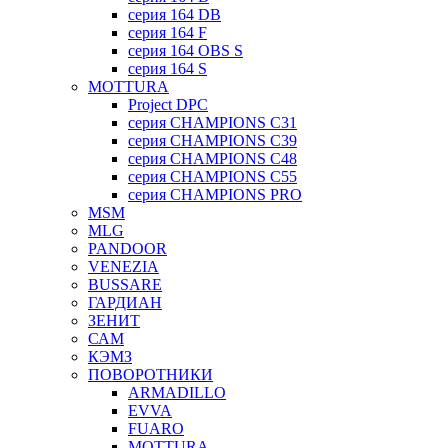
серия 164 DB
серия 164 F
серия 164 OBS S
серия 164 S
MOTTURA
Project DPC
серия CHAMPIONS C31
серия CHAMPIONS C39
серия CHAMPIONS C48
серия CHAMPIONS C55
серия CHAMPIONS PRO
MSM
MLG
PANDOOR
VENEZIA
BUSSARE
ГАРДИАН
ЗЕНИТ
САМ
КЭМЗ
ПОВОРОТНИКИ
ARMADILLO
EVVA
FUARO
MOTTURA