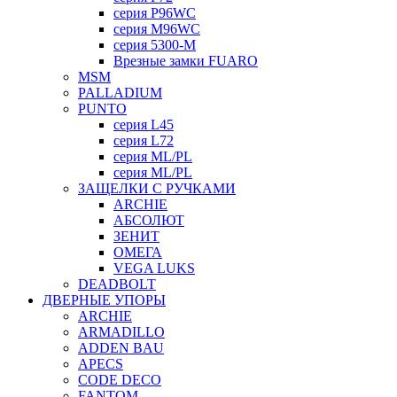
серия P96WC
серия M96WC
серия 5300-M
Врезные замки FUARO
MSM
PALLADIUM
PUNTO
серия L45
серия L72
серия ML/PL
серия ML/PL
ЗАЩЕЛКИ С РУЧКАМИ
ARCHIE
АБСОЛЮТ
ЗЕНИТ
ОМЕГА
VEGA LUKS
DEADBOLT
ДВЕРНЫЕ УПОРЫ
ARCHIE
ARMADILLO
ADDEN BAU
APECS
CODE DECO
FANTOM