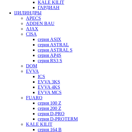
KALE KILIT
ГАРДИАН
ЦИЛИНДРЫ
APECS
ADDEN BAU
AJAX
CISA
серия ASIX
серия ASTRAL
серия ASTRAL S
серия AP4S
серия RS3 S
DOM
EVVA
ICS
EVVA 3KS
EVVA 4KS
EVVA MCS
FUARO
серия 100 Z
серия 200 Z
серия D-PRO
серия D-PROTERM
KALE KILIT
серия 164 B