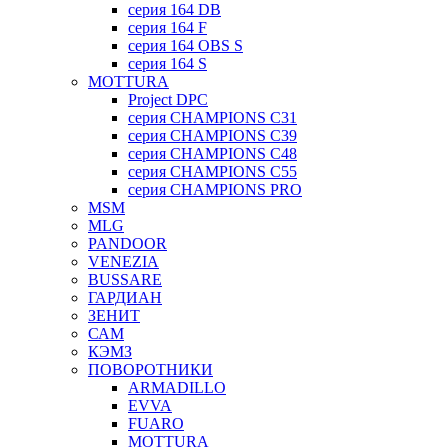
серия 164 DB
серия 164 F
серия 164 OBS S
серия 164 S
MOTTURA
Project DPC
серия CHAMPIONS C31
серия CHAMPIONS C39
серия CHAMPIONS C48
серия CHAMPIONS C55
серия CHAMPIONS PRO
MSM
MLG
PANDOOR
VENEZIA
BUSSARE
ГАРДИАН
ЗЕНИТ
САМ
КЭМЗ
ПОВОРОТНИКИ
ARMADILLO
EVVA
FUARO
MOTTURA