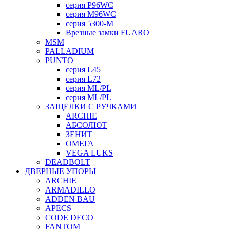
серия P96WC
серия M96WC
серия 5300-M
Врезные замки FUARO
MSM
PALLADIUM
PUNTO
серия L45
серия L72
серия ML/PL
серия ML/PL
ЗАЩЕЛКИ С РУЧКАМИ
ARCHIE
АБСОЛЮТ
ЗЕНИТ
ОМЕГА
VEGA LUKS
DEADBOLT
ДВЕРНЫЕ УПОРЫ
ARCHIE
ARMADILLO
ADDEN BAU
APECS
CODE DECO
FANTOM