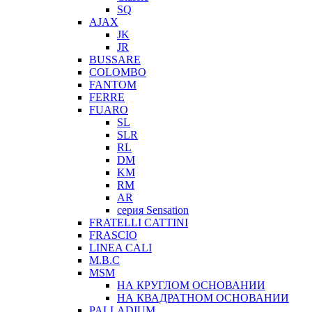
SQ
AJAX
JK
JR
BUSSARE
COLOMBO
FANTOM
FERRE
FUARO
SL
SLR
RL
DM
KM
RM
AR
серия Sensation
FRATELLI CATTINI
FRASCIO
LINEA CALI
M.B.C
MSM
НА КРУГЛОМ ОСНОВАНИИ
НА КВАДРАТНОМ ОСНОВАНИИ
PALLADIUM