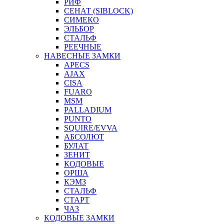
РИФ
СЕНАТ (SIBLOCK)
СИМЕКО
ЭЛЬБОР
СТАЛЬФ
РЕЕЧНЫЕ
НАВЕСНЫЕ ЗАМКИ
APECS
AJAX
CISA
FUARO
MSM
PALLADIUM
PUNTO
SQUIRE/EVVA
АБСОЛЮТ
БУЛАТ
ЗЕНИТ
КОДОВЫЕ
ОРША
КЭМЗ
СТАЛЬФ
СТАРТ
ЧАЗ
КОДОВЫЕ ЗАМКИ