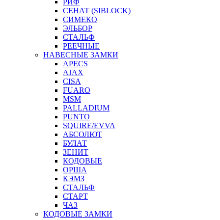
РИФ
СЕНАТ (SIBLOCK)
СИМЕКО
ЭЛЬБОР
СТАЛЬФ
РЕЕЧНЫЕ
НАВЕСНЫЕ ЗАМКИ
APECS
AJAX
CISA
FUARO
MSM
PALLADIUM
PUNTO
SQUIRE/EVVA
АБСОЛЮТ
БУЛАТ
ЗЕНИТ
КОДОВЫЕ
ОРША
КЭМЗ
СТАЛЬФ
СТАРТ
ЧАЗ
КОДОВЫЕ ЗАМКИ