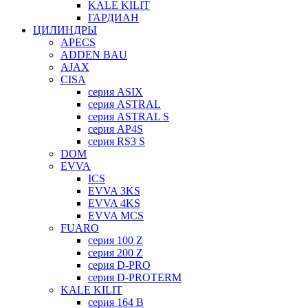
KALE KILIT
ГАРДИАН
ЦИЛИНДРЫ
APECS
ADDEN BAU
AJAX
CISA
серия ASIX
серия ASTRAL
серия ASTRAL S
серия AP4S
серия RS3 S
DOM
EVVA
ICS
EVVA 3KS
EVVA 4KS
EVVA MCS
FUARO
серия 100 Z
серия 200 Z
серия D-PRO
серия D-PROTERM
KALE KILIT
серия 164 B