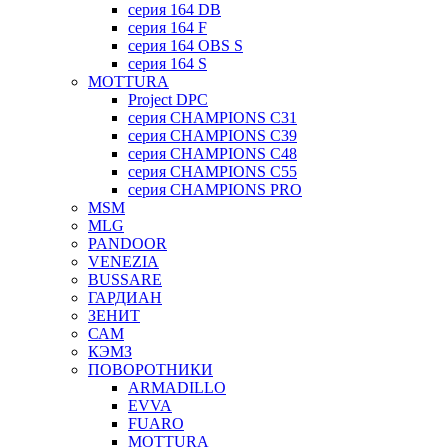
серия 164 DB
серия 164 F
серия 164 OBS S
серия 164 S
MOTTURA
Project DPC
серия CHAMPIONS C31
серия CHAMPIONS C39
серия CHAMPIONS C48
серия CHAMPIONS C55
серия CHAMPIONS PRO
MSM
MLG
PANDOOR
VENEZIA
BUSSARE
ГАРДИАН
ЗЕНИТ
САМ
КЭМЗ
ПОВОРОТНИКИ
ARMADILLO
EVVA
FUARO
MOTTURA