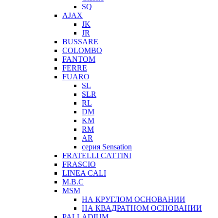
SQ
AJAX
JK
JR
BUSSARE
COLOMBO
FANTOM
FERRE
FUARO
SL
SLR
RL
DM
KM
RM
AR
серия Sensation
FRATELLI CATTINI
FRASCIO
LINEA CALI
M.B.C
MSM
НА КРУГЛОМ ОСНОВАНИИ
НА КВАДРАТНОМ ОСНОВАНИИ
PALLADIUM