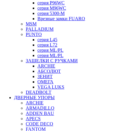
серия P96WC
серия M96WC
серия 5300-M
Врезные замки FUARO
MSM
PALLADIUM
PUNTO
серия L45
серия L72
серия ML/PL
серия ML/PL
ЗАЩЕЛКИ С РУЧКАМИ
ARCHIE
АБСОЛЮТ
ЗЕНИТ
ОМЕГА
VEGA LUKS
DEADBOLT
ДВЕРНЫЕ УПОРЫ
ARCHIE
ARMADILLO
ADDEN BAU
APECS
CODE DECO
FANTOM