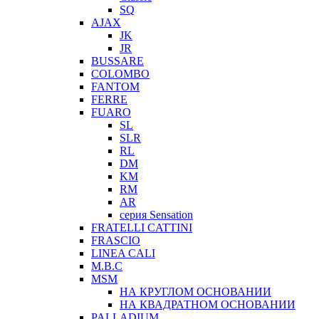
SQ
AJAX
JK
JR
BUSSARE
COLOMBO
FANTOM
FERRE
FUARO
SL
SLR
RL
DM
KM
RM
AR
серия Sensation
FRATELLI CATTINI
FRASCIO
LINEA CALI
M.B.C
MSM
НА КРУГЛОМ ОСНОВАНИИ
НА КВАДРАТНОМ ОСНОВАНИИ
PALLADIUM