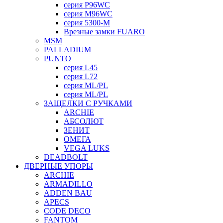
серия P96WC
серия M96WC
серия 5300-M
Врезные замки FUARO
MSM
PALLADIUM
PUNTO
серия L45
серия L72
серия ML/PL
серия ML/PL
ЗАЩЕЛКИ С РУЧКАМИ
ARCHIE
АБСОЛЮТ
ЗЕНИТ
ОМЕГА
VEGA LUKS
DEADBOLT
ДВЕРНЫЕ УПОРЫ
ARCHIE
ARMADILLO
ADDEN BAU
APECS
CODE DECO
FANTOM