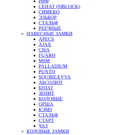
РИФ
СЕНАТ (SIBLOCK)
СИМЕКО
ЭЛЬБОР
СТАЛЬФ
РЕЕЧНЫЕ
НАВЕСНЫЕ ЗАМКИ
APECS
AJAX
CISA
FUARO
MSM
PALLADIUM
PUNTO
SQUIRE/EVVA
АБСОЛЮТ
БУЛАТ
ЗЕНИТ
КОДОВЫЕ
ОРША
КЭМЗ
СТАЛЬФ
СТАРТ
ЧАЗ
КОДОВЫЕ ЗАМКИ