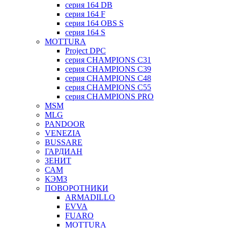
серия 164 DB
серия 164 F
серия 164 OBS S
серия 164 S
MOTTURA
Project DPC
серия CHAMPIONS C31
серия CHAMPIONS C39
серия CHAMPIONS C48
серия CHAMPIONS C55
серия CHAMPIONS PRO
MSM
MLG
PANDOOR
VENEZIA
BUSSARE
ГАРДИАН
ЗЕНИТ
САМ
КЭМЗ
ПОВОРОТНИКИ
ARMADILLO
EVVA
FUARO
MOTTURA