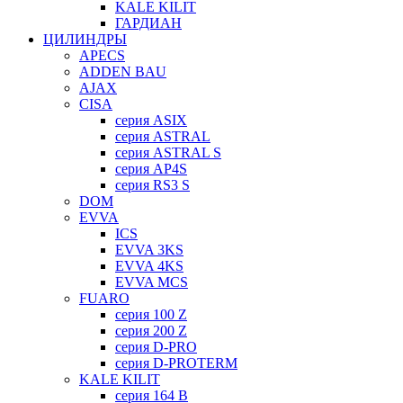
KALE KILIT
ГАРДИАН
ЦИЛИНДРЫ
APECS
ADDEN BAU
AJAX
CISA
серия ASIX
серия ASTRAL
серия ASTRAL S
серия AP4S
серия RS3 S
DOM
EVVA
ICS
EVVA 3KS
EVVA 4KS
EVVA MCS
FUARO
серия 100 Z
серия 200 Z
серия D-PRO
серия D-PROTERM
KALE KILIT
серия 164 B