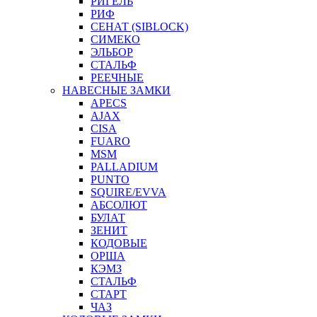
РИГЕЛЬ
РИФ
СЕНАТ (SIBLOCK)
СИМЕКО
ЭЛЬБОР
СТАЛЬФ
РЕЕЧНЫЕ
НАВЕСНЫЕ ЗАМКИ
APECS
AJAX
CISA
FUARO
MSM
PALLADIUM
PUNTO
SQUIRE/EVVA
АБСОЛЮТ
БУЛАТ
ЗЕНИТ
КОДОВЫЕ
ОРША
КЭМЗ
СТАЛЬФ
СТАРТ
ЧАЗ