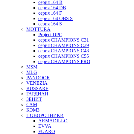
серия 164 B
серия 164 DB
серия 164 F
серия 164 OBS S
серия 164 S
MOTTURA
Project DPC
серия CHAMPIONS C31
серия CHAMPIONS C39
серия CHAMPIONS C48
серия CHAMPIONS C55
серия CHAMPIONS PRO
MSM
MLG
PANDOOR
VENEZIA
BUSSARE
ГАРДИАН
ЗЕНИТ
САМ
КЭМЗ
ПОВОРОТНИКИ
ARMADILLO
EVVA
FUARO