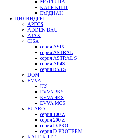
MOTTURA
KALE KILIT
ГАРДИАН
ЦИЛИНДРЫ
APECS
ADDEN BAU
AJAX
CISA
серия ASIX
серия ASTRAL
серия ASTRAL S
серия AP4S
серия RS3 S
DOM
EVVA
ICS
EVVA 3KS
EVVA 4KS
EVVA MCS
FUARO
серия 100 Z
серия 200 Z
серия D-PRO
серия D-PROTERM
KALE KILIT