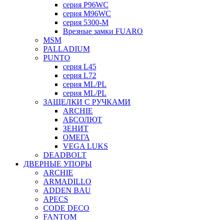
серия P96WC
серия M96WC
серия 5300-M
Врезные замки FUARO
MSM
PALLADIUM
PUNTO
серия L45
серия L72
серия ML/PL
серия ML/PL
ЗАЩЕЛКИ С РУЧКАМИ
ARCHIE
АБСОЛЮТ
ЗЕНИТ
ОМЕГА
VEGA LUKS
DEADBOLT
ДВЕРНЫЕ УПОРЫ
ARCHIE
ARMADILLO
ADDEN BAU
APECS
CODE DECO
FANTOM