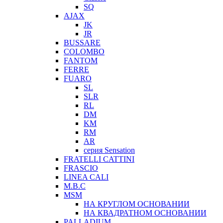
SQ
AJAX
JK
JR
BUSSARE
COLOMBO
FANTOM
FERRE
FUARO
SL
SLR
RL
DM
KM
RM
AR
серия Sensation
FRATELLI CATTINI
FRASCIO
LINEA CALI
M.B.C
MSM
НА КРУГЛОМ ОСНОВАНИИ
НА КВАДРАТНОМ ОСНОВАНИИ
PALLADIUM