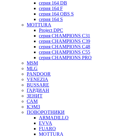
серия 164 DB
серия 164 F
серия 164 OBS S
серия 164 S
MOTTURA
Project DPC
серия CHAMPIONS C31
серия CHAMPIONS C39
серия CHAMPIONS C48
серия CHAMPIONS C55
серия CHAMPIONS PRO
MSM
MLG
PANDOOR
VENEZIA
BUSSARE
ГАРДИАН
ЗЕНИТ
САМ
КЭМЗ
ПОВОРОТНИКИ
ARMADILLO
EVVA
FUARO
MOTTURA