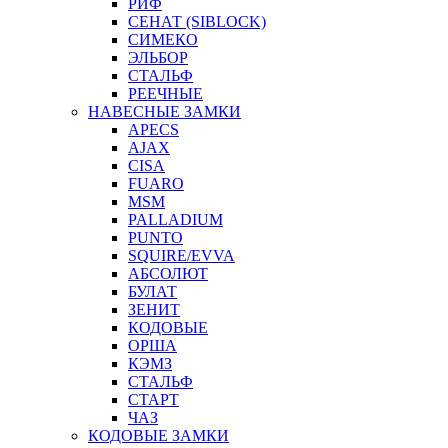
РИФ
СЕНАТ (SIBLOCK)
СИМЕКО
ЭЛЬБОР
СТАЛЬФ
РЕЕЧНЫЕ
НАВЕСНЫЕ ЗАМКИ
APECS
AJAX
CISA
FUARO
MSM
PALLADIUM
PUNTO
SQUIRE/EVVA
АБСОЛЮТ
БУЛАТ
ЗЕНИТ
КОДОВЫЕ
ОРША
КЭМЗ
СТАЛЬФ
СТАРТ
ЧАЗ
КОДОВЫЕ ЗАМКИ