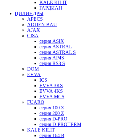
KALE KILIT
ГАРДИАН
ЦИЛИНДРЫ
APECS
ADDEN BAU
AJAX
CISA
серия ASIX
серия ASTRAL
серия ASTRAL S
серия AP4S
серия RS3 S
DOM
EVVA
ICS
EVVA 3KS
EVVA 4KS
EVVA MCS
FUARO
серия 100 Z
серия 200 Z
серия D-PRO
серия D-PROTERM
KALE KILIT
серия 164 B