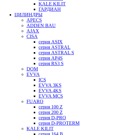
KALE KILIT
ГАРДИАН
ЦИЛИНДРЫ
APECS
ADDEN BAU
AJAX
CISA
серия ASIX
серия ASTRAL
серия ASTRAL S
серия AP4S
серия RS3 S
DOM
EVVA
ICS
EVVA 3KS
EVVA 4KS
EVVA MCS
FUARO
серия 100 Z
серия 200 Z
серия D-PRO
серия D-PROTERM
KALE KILIT
серия 164 B