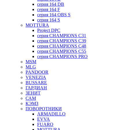
серия 164 DB
серия 164 F
серия 164 OBS S
серия 164 S
MOTTURA
Project DPC
серия CHAMPIONS C31
серия CHAMPIONS C39
серия CHAMPIONS C48
серия CHAMPIONS C55
серия CHAMPIONS PRO
MSM
MLG
PANDOOR
VENEZIA
BUSSARE
ГАРДИАН
ЗЕНИТ
САМ
КЭМЗ
ПОВОРОТНИКИ
ARMADILLO
EVVA
FUARO
MOTTURA