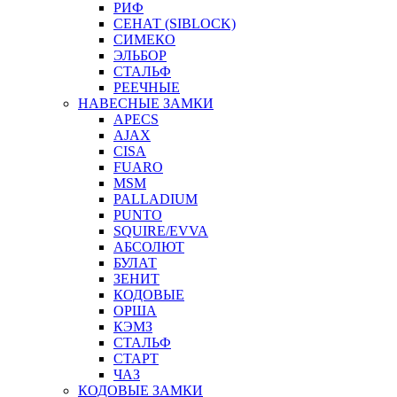
РИФ
СЕНАТ (SIBLOCK)
СИМЕКО
ЭЛЬБОР
СТАЛЬФ
РЕЕЧНЫЕ
НАВЕСНЫЕ ЗАМКИ
APECS
AJAX
CISA
FUARO
MSM
PALLADIUM
PUNTO
SQUIRE/EVVA
АБСОЛЮТ
БУЛАТ
ЗЕНИТ
КОДОВЫЕ
ОРША
КЭМЗ
СТАЛЬФ
СТАРТ
ЧАЗ
КОДОВЫЕ ЗАМКИ