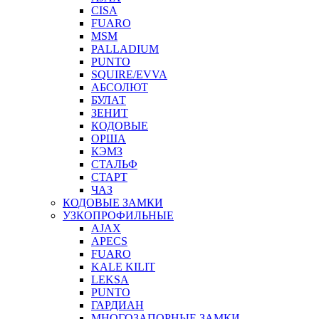
CISA
FUARO
MSM
PALLADIUM
PUNTO
SQUIRE/EVVA
АБСОЛЮТ
БУЛАТ
ЗЕНИТ
КОДОВЫЕ
ОРША
КЭМЗ
СТАЛЬФ
СТАРТ
ЧАЗ
КОДОВЫЕ ЗАМКИ
УЗКОПРОФИЛЬНЫЕ
AJAX
APECS
FUARO
KALE KILIT
LEKSA
PUNTO
ГАРДИАН
МНОГОЗАПОРНЫЕ ЗАМКИ