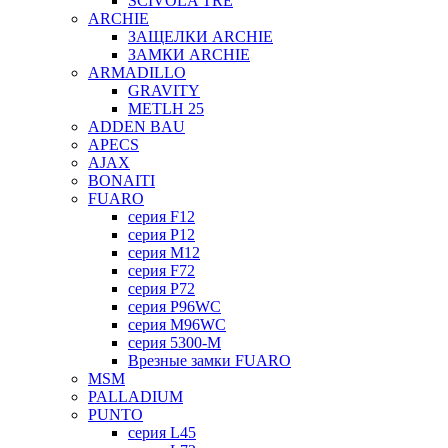
SCIVOLA TRE
ARCHIE
ЗАЩЕЛКИ ARCHIE
ЗАМКИ ARCHIE
ARMADILLO
GRAVITY
METLH 25
ADDEN BAU
APECS
AJAX
BONAITI
FUARO
серия F12
серия P12
серия M12
серия F72
серия P72
серия P96WC
серия M96WC
серия 5300-M
Врезные замки FUARO
MSM
PALLADIUM
PUNTO
серия L45