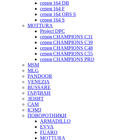
серия 164 DB
серия 164 F
серия 164 OBS S
серия 164 S
MOTTURA
Project DPC
серия CHAMPIONS C31
серия CHAMPIONS C39
серия CHAMPIONS C48
серия CHAMPIONS C55
серия CHAMPIONS PRO
MSM
MLG
PANDOOR
VENEZIA
BUSSARE
ГАРДИАН
ЗЕНИТ
САМ
КЭМЗ
ПОВОРОТНИКИ
ARMADILLO
EVVA
FUARO
MOTTURA