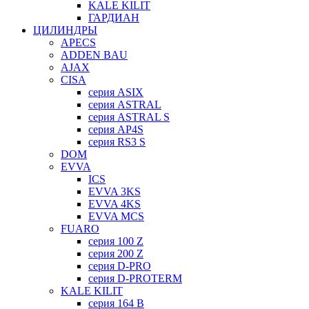
KALE KILIT
ГАРДИАН
ЦИЛИНДРЫ
APECS
ADDEN BAU
AJAX
CISA
серия ASIX
серия ASTRAL
серия ASTRAL S
серия AP4S
серия RS3 S
DOM
EVVA
ICS
EVVA 3KS
EVVA 4KS
EVVA MCS
FUARO
серия 100 Z
серия 200 Z
серия D-PRO
серия D-PROTERM
KALE KILIT
серия 164 B