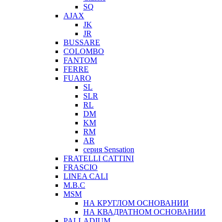
SQ
AJAX
JK
JR
BUSSARE
COLOMBO
FANTOM
FERRE
FUARO
SL
SLR
RL
DM
KM
RM
AR
серия Sensation
FRATELLI CATTINI
FRASCIO
LINEA CALI
M.B.C
MSM
НА КРУГЛОМ ОСНОВАНИИ
НА КВАДРАТНОМ ОСНОВАНИИ
PALLADIUM