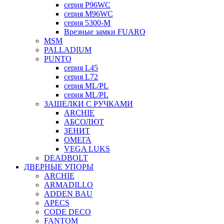
серия P96WC
серия M96WC
серия 5300-M
Врезные замки FUARO
MSM
PALLADIUM
PUNTO
серия L45
серия L72
серия ML/PL
серия ML/PL
ЗАЩЕЛКИ С РУЧКАМИ
ARCHIE
АБСОЛЮТ
ЗЕНИТ
ОМЕГА
VEGA LUKS
DEADBOLT
ДВЕРНЫЕ УПОРЫ
ARCHIE
ARMADILLO
ADDEN BAU
APECS
CODE DECO
FANTOM