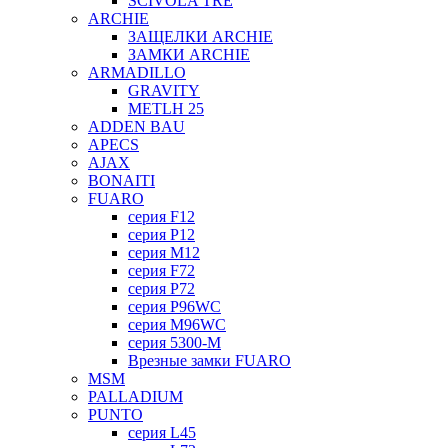
SCIVOLA TRE
ARCHIE
ЗАЩЕЛКИ ARCHIE
ЗАМКИ ARCHIE
ARMADILLO
GRAVITY
METLH 25
ADDEN BAU
APECS
AJAX
BONAITI
FUARO
серия F12
серия P12
серия M12
серия F72
серия P72
серия P96WC
серия M96WC
серия 5300-M
Врезные замки FUARO
MSM
PALLADIUM
PUNTO
серия L45