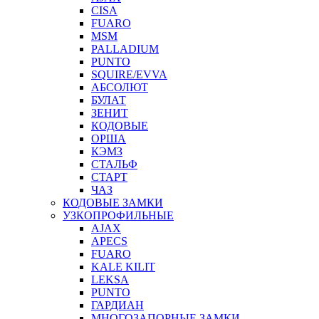
CISA
FUARO
MSM
PALLADIUM
PUNTO
SQUIRE/EVVA
АБСОЛЮТ
БУЛАТ
ЗЕНИТ
КОДОВЫЕ
ОРША
КЭМЗ
СТАЛЬФ
СТАРТ
ЧАЗ
КОДОВЫЕ ЗАМКИ
УЗКОПРОФИЛЬНЫЕ
AJAX
APECS
FUARO
KALE KILIT
LEKSA
PUNTO
ГАРДИАН
МНОГОЗАПОРНЫЕ ЗАМКИ