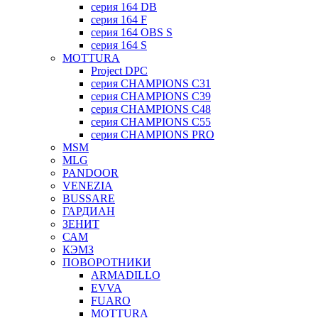
серия 164 DB
серия 164 F
серия 164 OBS S
серия 164 S
MOTTURA
Project DPC
серия CHAMPIONS C31
серия CHAMPIONS C39
серия CHAMPIONS C48
серия CHAMPIONS C55
серия CHAMPIONS PRO
MSM
MLG
PANDOOR
VENEZIA
BUSSARE
ГАРДИАН
ЗЕНИТ
САМ
КЭМЗ
ПОВОРОТНИКИ
ARMADILLO
EVVA
FUARO
MOTTURA