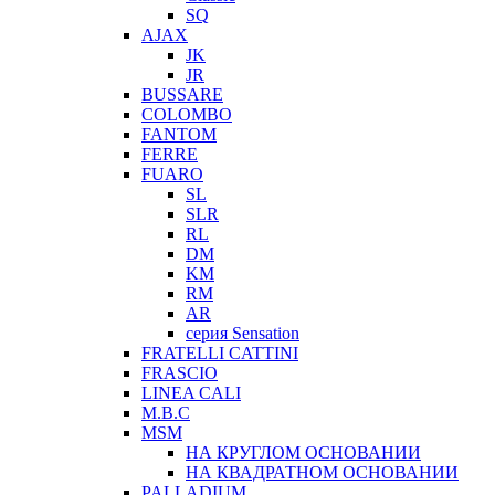
SQ
AJAX
JK
JR
BUSSARE
COLOMBO
FANTOM
FERRE
FUARO
SL
SLR
RL
DM
KM
RM
AR
серия Sensation
FRATELLI CATTINI
FRASCIO
LINEA CALI
M.B.C
MSM
НА КРУГЛОМ ОСНОВАНИИ
НА КВАДРАТНОМ ОСНОВАНИИ
PALLADIUM