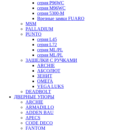
серия P96WC
серия M96WC
серия 5300-M
Врезные замки FUARO
MSM
PALLADIUM
PUNTO
серия L45
серия L72
серия ML/PL
серия ML/PL
ЗАЩЕЛКИ С РУЧКАМИ
ARCHIE
АБСОЛЮТ
ЗЕНИТ
ОМЕГА
VEGA LUKS
DEADBOLT
ДВЕРНЫЕ УПОРЫ
ARCHIE
ARMADILLO
ADDEN BAU
APECS
CODE DECO
FANTOM