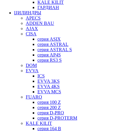
KALE KILIT
ГАРДИАН
ЦИЛИНДРЫ
APECS
ADDEN BAU
AJAX
CISA
серия ASIX
серия ASTRAL
серия ASTRAL S
серия AP4S
серия RS3 S
DOM
EVVA
ICS
EVVA 3KS
EVVA 4KS
EVVA MCS
FUARO
серия 100 Z
серия 200 Z
серия D-PRO
серия D-PROTERM
KALE KILIT
серия 164 B