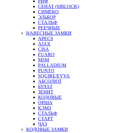
РИФ
СЕНАТ (SIBLOCK)
СИМЕКО
ЭЛЬБОР
СТАЛЬФ
РЕЕЧНЫЕ
НАВЕСНЫЕ ЗАМКИ
APECS
AJAX
CISA
FUARO
MSM
PALLADIUM
PUNTO
SQUIRE/EVVA
АБСОЛЮТ
БУЛАТ
ЗЕНИТ
КОДОВЫЕ
ОРША
КЭМЗ
СТАЛЬФ
СТАРТ
ЧАЗ
КОДОВЫЕ ЗАМКИ