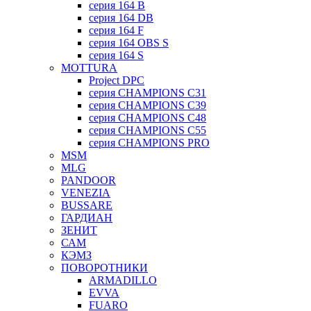
серия 164 B
серия 164 DB
серия 164 F
серия 164 OBS S
серия 164 S
MOTTURA
Project DPC
серия CHAMPIONS C31
серия CHAMPIONS C39
серия CHAMPIONS C48
серия CHAMPIONS C55
серия CHAMPIONS PRO
MSM
MLG
PANDOOR
VENEZIA
BUSSARE
ГАРДИАН
ЗЕНИТ
САМ
КЭМЗ
ПОВОРОТНИКИ
ARMADILLO
EVVA
FUARO