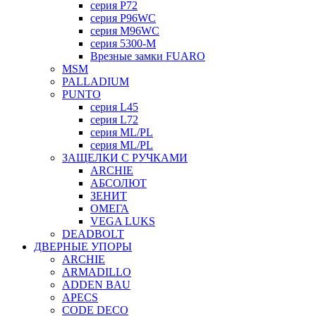
серия P72
серия P96WC
серия M96WC
серия 5300-M
Врезные замки FUARO
MSM
PALLADIUM
PUNTO
серия L45
серия L72
серия ML/PL
серия ML/PL
ЗАЩЕЛКИ С РУЧКАМИ
ARCHIE
АБСОЛЮТ
ЗЕНИТ
ОМЕГА
VEGA LUKS
DEADBOLT
ДВЕРНЫЕ УПОРЫ
ARCHIE
ARMADILLO
ADDEN BAU
APECS
CODE DECO