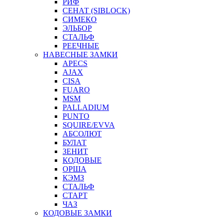
РИФ
СЕНАТ (SIBLOCK)
СИМЕКО
ЭЛЬБОР
СТАЛЬФ
РЕЕЧНЫЕ
НАВЕСНЫЕ ЗАМКИ
APECS
AJAX
CISA
FUARO
MSM
PALLADIUM
PUNTO
SQUIRE/EVVA
АБСОЛЮТ
БУЛАТ
ЗЕНИТ
КОДОВЫЕ
ОРША
КЭМЗ
СТАЛЬФ
СТАРТ
ЧАЗ
КОДОВЫЕ ЗАМКИ