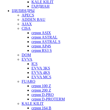
KALE KILIT
ГАРДИАН
ЦИЛИНДРЫ
APECS
ADDEN BAU
AJAX
CISA
серия ASIX
серия ASTRAL
серия ASTRAL S
серия AP4S
серия RS3 S
DOM
EVVA
ICS
EVVA 3KS
EVVA 4KS
EVVA MCS
FUARO
серия 100 Z
серия 200 Z
серия D-PRO
серия D-PROTERM
KALE KILIT
серия 164 B