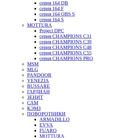
серия 164 DB
серия 164 F
серия 164 OBS S
серия 164 S
MOTTURA
Project DPC
серия CHAMPIONS C31
серия CHAMPIONS C39
серия CHAMPIONS C48
серия CHAMPIONS C55
серия CHAMPIONS PRO
MSM
MLG
PANDOOR
VENEZIA
BUSSARE
ГАРДИАН
ЗЕНИТ
САМ
КЭМЗ
ПОВОРОТНИКИ
ARMADILLO
EVVA
FUARO
MOTTURA