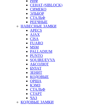
РИФ
СЕНАТ (SIBLOCK)
СИМЕКО
ЭЛЬБОР
СТАЛЬФ
РЕЕЧНЫЕ
НАВЕСНЫЕ ЗАМКИ
APECS
AJAX
CISA
FUARO
MSM
PALLADIUM
PUNTO
SQUIRE/EVVA
АБСОЛЮТ
БУЛАТ
ЗЕНИТ
КОДОВЫЕ
ОРША
КЭМЗ
СТАЛЬФ
СТАРТ
ЧАЗ
КОДОВЫЕ ЗАМКИ