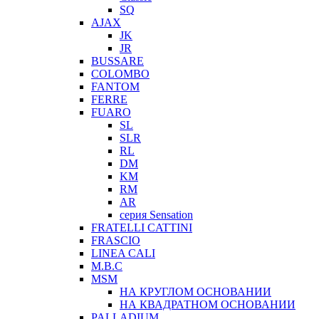
SQ
AJAX
JK
JR
BUSSARE
COLOMBO
FANTOM
FERRE
FUARO
SL
SLR
RL
DM
KM
RM
AR
серия Sensation
FRATELLI CATTINI
FRASCIO
LINEA CALI
M.B.C
MSM
НА КРУГЛОМ ОСНОВАНИИ
НА КВАДРАТНОМ ОСНОВАНИИ
PALLADIUM