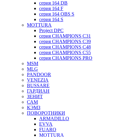
серия 164 DB
серия 164 F
серия 164 OBS S
серия 164 S
MOTTURA
Project DPC
серия CHAMPIONS C31
серия CHAMPIONS C39
серия CHAMPIONS C48
серия CHAMPIONS C55
серия CHAMPIONS PRO
MSM
MLG
PANDOOR
VENEZIA
BUSSARE
ГАРДИАН
ЗЕНИТ
САМ
КЭМЗ
ПОВОРОТНИКИ
ARMADILLO
EVVA
FUARO
MOTTURA