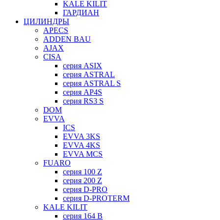
KALE KILIT
ГАРДИАН
ЦИЛИНДРЫ
APECS
ADDEN BAU
AJAX
CISA
серия ASIX
серия ASTRAL
серия ASTRAL S
серия AP4S
серия RS3 S
DOM
EVVA
ICS
EVVA 3KS
EVVA 4KS
EVVA MCS
FUARO
серия 100 Z
серия 200 Z
серия D-PRO
серия D-PROTERM
KALE KILIT
серия 164 B