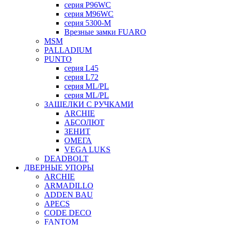
серия P96WC
серия M96WC
серия 5300-M
Врезные замки FUARO
MSM
PALLADIUM
PUNTO
серия L45
серия L72
серия ML/PL
серия ML/PL
ЗАЩЕЛКИ С РУЧКАМИ
ARCHIE
АБСОЛЮТ
ЗЕНИТ
ОМЕГА
VEGA LUKS
DEADBOLT
ДВЕРНЫЕ УПОРЫ
ARCHIE
ARMADILLO
ADDEN BAU
APECS
CODE DECO
FANTOM