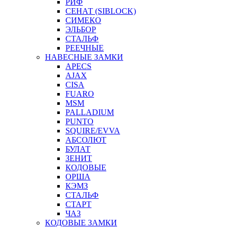
РИФ
СЕНАТ (SIBLOCK)
СИМЕКО
ЭЛЬБОР
СТАЛЬФ
РЕЕЧНЫЕ
НАВЕСНЫЕ ЗАМКИ
APECS
AJAX
CISA
FUARO
MSM
PALLADIUM
PUNTO
SQUIRE/EVVA
АБСОЛЮТ
БУЛАТ
ЗЕНИТ
КОДОВЫЕ
ОРША
КЭМЗ
СТАЛЬФ
СТАРТ
ЧАЗ
КОДОВЫЕ ЗАМКИ