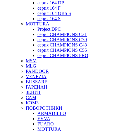
серия 164 DB
серия 164 F
серия 164 OBS S
серия 164 S
MOTTURA
Project DPC
серия CHAMPIONS C31
серия CHAMPIONS C39
серия CHAMPIONS C48
серия CHAMPIONS C55
серия CHAMPIONS PRO
MSM
MLG
PANDOOR
VENEZIA
BUSSARE
ГАРДИАН
ЗЕНИТ
САМ
КЭМЗ
ПОВОРОТНИКИ
ARMADILLO
EVVA
FUARO
MOTTURA