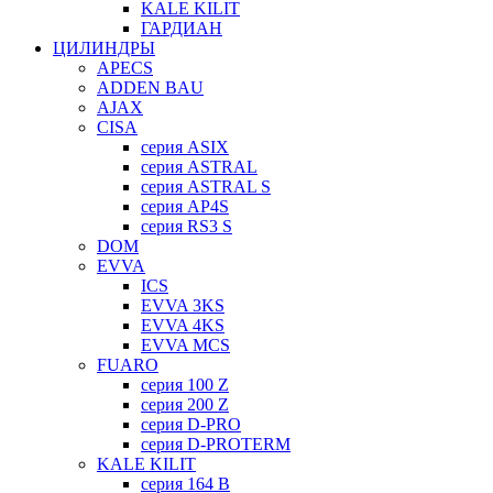
KALE KILIT
ГАРДИАН
ЦИЛИНДРЫ
APECS
ADDEN BAU
AJAX
CISA
серия ASIX
серия ASTRAL
серия ASTRAL S
серия AP4S
серия RS3 S
DOM
EVVA
ICS
EVVA 3KS
EVVA 4KS
EVVA MCS
FUARO
серия 100 Z
серия 200 Z
серия D-PRO
серия D-PROTERM
KALE KILIT
серия 164 B