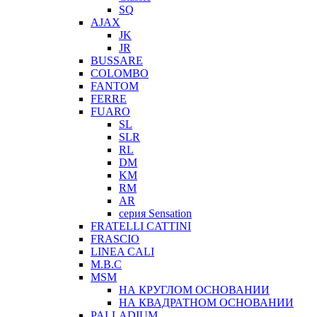
SQ
AJAX
JK
JR
BUSSARE
COLOMBO
FANTOM
FERRE
FUARO
SL
SLR
RL
DM
KM
RM
AR
серия Sensation
FRATELLI CATTINI
FRASCIO
LINEA CALI
M.B.C
MSM
НА КРУГЛОМ ОСНОВАНИИ
НА КВАДРАТНОМ ОСНОВАНИИ
PALLADIUM