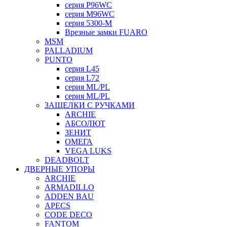
серия P96WC
серия M96WC
серия 5300-M
Врезные замки FUARO
MSM
PALLADIUM
PUNTO
серия L45
серия L72
серия ML/PL
серия ML/PL
ЗАЩЕЛКИ С РУЧКАМИ
ARCHIE
АБСОЛЮТ
ЗЕНИТ
ОМЕГА
VEGA LUKS
DEADBOLT
ДВЕРНЫЕ УПОРЫ
ARCHIE
ARMADILLO
ADDEN BAU
APECS
CODE DECO
FANTOM