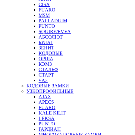
CISA
FUARO
MSM
PALLADIUM
PUNTO
SQUIRE/EVVA
АБСОЛЮТ
БУЛАТ
ЗЕНИТ
КОДОВЫЕ
ОРША
КЭМЗ
СТАЛЬФ
СТАРТ
ЧАЗ
КОДОВЫЕ ЗАМКИ
УЗКОПРОФИЛЬНЫЕ
AJAX
APECS
FUARO
KALE KILIT
LEKSA
PUNTO
ГАРДИАН
МНОГОЗАПОРНЫЕ ЗАМКИ