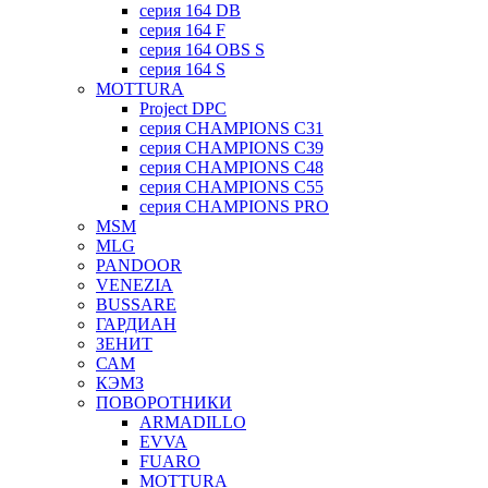
серия 164 DB
серия 164 F
серия 164 OBS S
серия 164 S
MOTTURA
Project DPC
серия CHAMPIONS C31
серия CHAMPIONS C39
серия CHAMPIONS C48
серия CHAMPIONS C55
серия CHAMPIONS PRO
MSM
MLG
PANDOOR
VENEZIA
BUSSARE
ГАРДИАН
ЗЕНИТ
САМ
КЭМЗ
ПОВОРОТНИКИ
ARMADILLO
EVVA
FUARO
MOTTURA