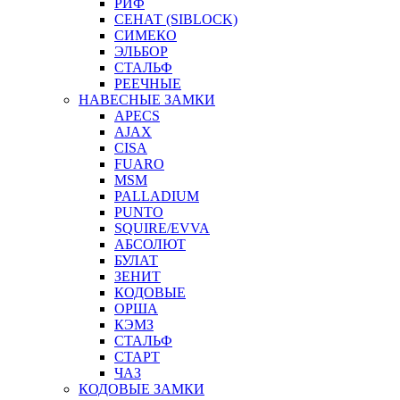
РИФ
СЕНАТ (SIBLOCK)
СИМЕКО
ЭЛЬБОР
СТАЛЬФ
РЕЕЧНЫЕ
НАВЕСНЫЕ ЗАМКИ
APECS
AJAX
CISA
FUARO
MSM
PALLADIUM
PUNTO
SQUIRE/EVVA
АБСОЛЮТ
БУЛАТ
ЗЕНИТ
КОДОВЫЕ
ОРША
КЭМЗ
СТАЛЬФ
СТАРТ
ЧАЗ
КОДОВЫЕ ЗАМКИ