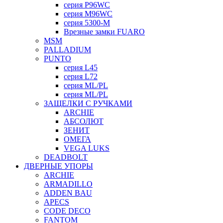
серия P96WC
серия M96WC
серия 5300-M
Врезные замки FUARO
MSM
PALLADIUM
PUNTO
серия L45
серия L72
серия ML/PL
серия ML/PL
ЗАЩЕЛКИ С РУЧКАМИ
ARCHIE
АБСОЛЮТ
ЗЕНИТ
ОМЕГА
VEGA LUKS
DEADBOLT
ДВЕРНЫЕ УПОРЫ
ARCHIE
ARMADILLO
ADDEN BAU
APECS
CODE DECO
FANTOM