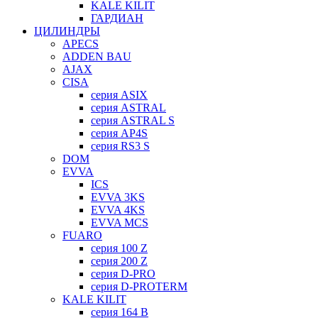
KALE KILIT
ГАРДИАН
ЦИЛИНДРЫ
APECS
ADDEN BAU
AJAX
CISA
серия ASIX
серия ASTRAL
серия ASTRAL S
серия AP4S
серия RS3 S
DOM
EVVA
ICS
EVVA 3KS
EVVA 4KS
EVVA MCS
FUARO
серия 100 Z
серия 200 Z
серия D-PRO
серия D-PROTERM
KALE KILIT
серия 164 B