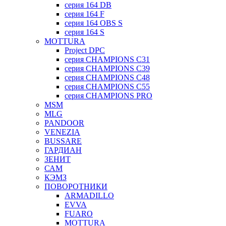
серия 164 DB
серия 164 F
серия 164 OBS S
серия 164 S
MOTTURA
Project DPC
серия CHAMPIONS C31
серия CHAMPIONS C39
серия CHAMPIONS C48
серия CHAMPIONS C55
серия CHAMPIONS PRO
MSM
MLG
PANDOOR
VENEZIA
BUSSARE
ГАРДИАН
ЗЕНИТ
САМ
КЭМЗ
ПОВОРОТНИКИ
ARMADILLO
EVVA
FUARO
MOTTURA