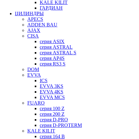
KALE KILIT
ГАРДИАН
ЦИЛИНДРЫ
APECS
ADDEN BAU
AJAX
CISA
серия ASIX
серия ASTRAL
серия ASTRAL S
серия AP4S
серия RS3 S
DOM
EVVA
ICS
EVVA 3KS
EVVA 4KS
EVVA MCS
FUARO
серия 100 Z
серия 200 Z
серия D-PRO
серия D-PROTERM
KALE KILIT
серия 164 B