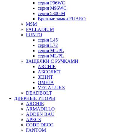
серия P96WC
серия M96WC
серия 5300-M
Врезные замки FUARO
MSM
PALLADIUM
PUNTO
серия L45
серия L72
серия ML/PL
серия ML/PL
ЗАЩЕЛКИ С РУЧКАМИ
ARCHIE
АБСОЛЮТ
ЗЕНИТ
ОМЕГА
VEGA LUKS
DEADBOLT
ДВЕРНЫЕ УПОРЫ
ARCHIE
ARMADILLO
ADDEN BAU
APECS
CODE DECO
FANTOM