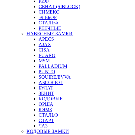
РИФ
СЕНАТ (SIBLOCK)
СИМЕКО
ЭЛЬБОР
СТАЛЬФ
РЕЕЧНЫЕ
НАВЕСНЫЕ ЗАМКИ
APECS
AJAX
CISA
FUARO
MSM
PALLADIUM
PUNTO
SQUIRE/EVVA
АБСОЛЮТ
БУЛАТ
ЗЕНИТ
КОДОВЫЕ
ОРША
КЭМЗ
СТАЛЬФ
СТАРТ
ЧАЗ
КОДОВЫЕ ЗАМКИ