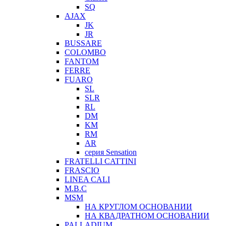
SQ
AJAX
JK
JR
BUSSARE
COLOMBO
FANTOM
FERRE
FUARO
SL
SLR
RL
DM
KM
RM
AR
серия Sensation
FRATELLI CATTINI
FRASCIO
LINEA CALI
M.B.C
MSM
НА КРУГЛОМ ОСНОВАНИИ
НА КВАДРАТНОМ ОСНОВАНИИ
PALLADIUM