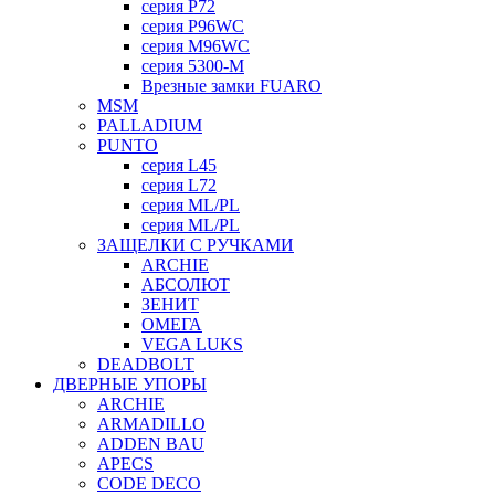
серия P72
серия P96WC
серия M96WC
серия 5300-M
Врезные замки FUARO
MSM
PALLADIUM
PUNTO
серия L45
серия L72
серия ML/PL
серия ML/PL
ЗАЩЕЛКИ С РУЧКАМИ
ARCHIE
АБСОЛЮТ
ЗЕНИТ
ОМЕГА
VEGA LUKS
DEADBOLT
ДВЕРНЫЕ УПОРЫ
ARCHIE
ARMADILLO
ADDEN BAU
APECS
CODE DECO