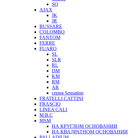
SQ
AJAX
JK
JR
BUSSARE
COLOMBO
FANTOM
FERRE
FUARO
SL
SLR
RL
DM
KM
RM
AR
серия Sensation
FRATELLI CATTINI
FRASCIO
LINEA CALI
M.B.C
MSM
НА КРУГЛОМ ОСНОВАНИИ
НА КВАДРАТНОМ ОСНОВАНИИ
PALLADIUM