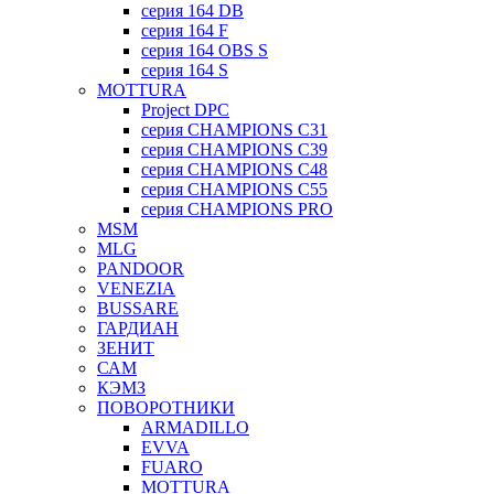
серия 164 DB
серия 164 F
серия 164 OBS S
серия 164 S
MOTTURA
Project DPC
серия CHAMPIONS C31
серия CHAMPIONS C39
серия CHAMPIONS C48
серия CHAMPIONS C55
серия CHAMPIONS PRO
MSM
MLG
PANDOOR
VENEZIA
BUSSARE
ГАРДИАН
ЗЕНИТ
САМ
КЭМЗ
ПОВОРОТНИКИ
ARMADILLO
EVVA
FUARO
MOTTURA