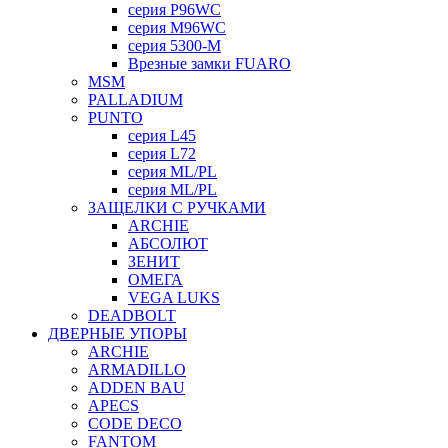
серия P96WC
серия M96WC
серия 5300-M
Врезные замки FUARO
MSM
PALLADIUM
PUNTO
серия L45
серия L72
серия ML/PL
серия ML/PL
ЗАЩЕЛКИ С РУЧКАМИ
ARCHIE
АБСОЛЮТ
ЗЕНИТ
ОМЕГА
VEGA LUKS
DEADBOLT
ДВЕРНЫЕ УПОРЫ
ARCHIE
ARMADILLO
ADDEN BAU
APECS
CODE DECO
FANTOM