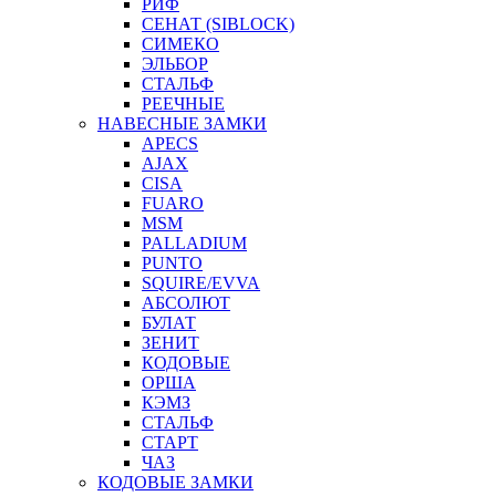
РИФ
СЕНАТ (SIBLOCK)
СИМЕКО
ЭЛЬБОР
СТАЛЬФ
РЕЕЧНЫЕ
НАВЕСНЫЕ ЗАМКИ
APECS
AJAX
CISA
FUARO
MSM
PALLADIUM
PUNTO
SQUIRE/EVVA
АБСОЛЮТ
БУЛАТ
ЗЕНИТ
КОДОВЫЕ
ОРША
КЭМЗ
СТАЛЬФ
СТАРТ
ЧАЗ
КОДОВЫЕ ЗАМКИ