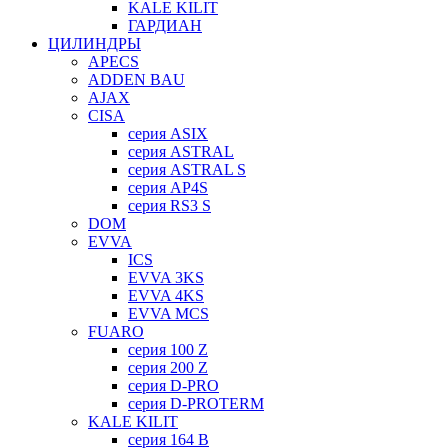
KALE KILIT
ГАРДИАН
ЦИЛИНДРЫ
APECS
ADDEN BAU
AJAX
CISA
серия ASIX
серия ASTRAL
серия ASTRAL S
серия AP4S
серия RS3 S
DOM
EVVA
ICS
EVVA 3KS
EVVA 4KS
EVVA MCS
FUARO
серия 100 Z
серия 200 Z
серия D-PRO
серия D-PROTERM
KALE KILIT
серия 164 B