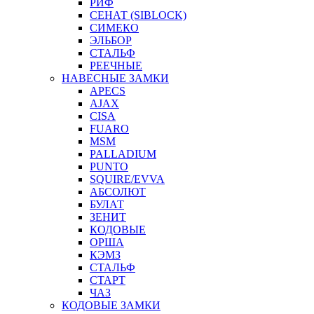
РИФ
СЕНАТ (SIBLOCK)
СИМЕКО
ЭЛЬБОР
СТАЛЬФ
РЕЕЧНЫЕ
НАВЕСНЫЕ ЗАМКИ
APECS
AJAX
CISA
FUARO
MSM
PALLADIUM
PUNTO
SQUIRE/EVVA
АБСОЛЮТ
БУЛАТ
ЗЕНИТ
КОДОВЫЕ
ОРША
КЭМЗ
СТАЛЬФ
СТАРТ
ЧАЗ
КОДОВЫЕ ЗАМКИ