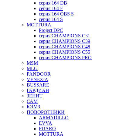
серия 164 DB
серия 164 F
серия 164 OBS S
серия 164 S
MOTTURA
Project DPC
серия CHAMPIONS C31
серия CHAMPIONS C39
серия CHAMPIONS C48
серия CHAMPIONS C55
серия CHAMPIONS PRO
MSM
MLG
PANDOOR
VENEZIA
BUSSARE
ГАРДИАН
ЗЕНИТ
САМ
КЭМЗ
ПОВОРОТНИКИ
ARMADILLO
EVVA
FUARO
MOTTURA