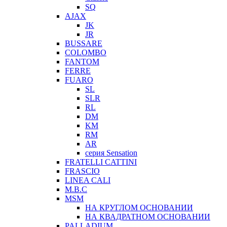
SQ
AJAX
JK
JR
BUSSARE
COLOMBO
FANTOM
FERRE
FUARO
SL
SLR
RL
DM
KM
RM
AR
серия Sensation
FRATELLI CATTINI
FRASCIO
LINEA CALI
M.B.C
MSM
НА КРУГЛОМ ОСНОВАНИИ
НА КВАДРАТНОМ ОСНОВАНИИ
PALLADIUM