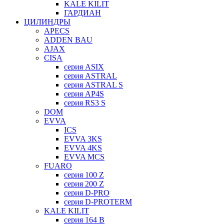
KALE KILIT
ГАРДИАН
ЦИЛИНДРЫ
APECS
ADDEN BAU
AJAX
CISA
серия ASIX
серия ASTRAL
серия ASTRAL S
серия AP4S
серия RS3 S
DOM
EVVA
ICS
EVVA 3KS
EVVA 4KS
EVVA MCS
FUARO
серия 100 Z
серия 200 Z
серия D-PRO
серия D-PROTERM
KALE KILIT
серия 164 B