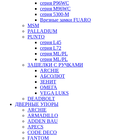
серия P96WC
серия M96WC
серия 5300-M
Врезные замки FUARO
MSM
PALLADIUM
PUNTO
серия L45
серия L72
серия ML/PL
серия ML/PL
ЗАЩЕЛКИ С РУЧКАМИ
ARCHIE
АБСОЛЮТ
ЗЕНИТ
ОМЕГА
VEGA LUKS
DEADBOLT
ДВЕРНЫЕ УПОРЫ
ARCHIE
ARMADILLO
ADDEN BAU
APECS
CODE DECO
FANTOM