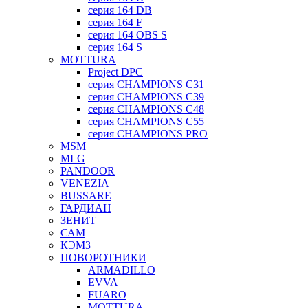
серия 164 DB
серия 164 F
серия 164 OBS S
серия 164 S
MOTTURA
Project DPC
серия CHAMPIONS C31
серия CHAMPIONS C39
серия CHAMPIONS C48
серия CHAMPIONS C55
серия CHAMPIONS PRO
MSM
MLG
PANDOOR
VENEZIA
BUSSARE
ГАРДИАН
ЗЕНИТ
САМ
КЭМЗ
ПОВОРОТНИКИ
ARMADILLO
EVVA
FUARO
MOTTURA