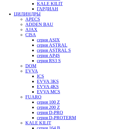
KALE KILIT
ГАРДИАН
ЦИЛИНДРЫ
APECS
ADDEN BAU
AJAX
CISA
серия ASIX
серия ASTRAL
серия ASTRAL S
серия AP4S
серия RS3 S
DOM
EVVA
ICS
EVVA 3KS
EVVA 4KS
EVVA MCS
FUARO
серия 100 Z
серия 200 Z
серия D-PRO
серия D-PROTERM
KALE KILIT
серия 164 B