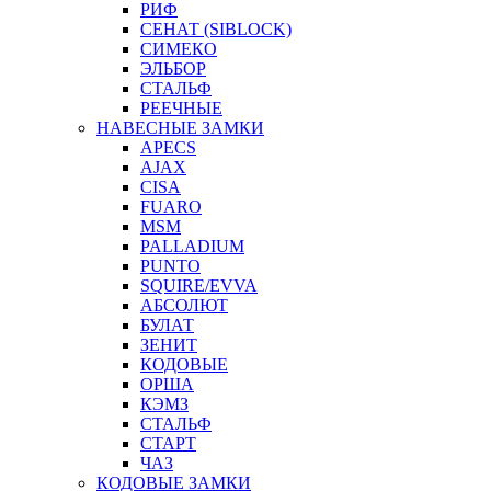
РИФ
СЕНАТ (SIBLOCK)
СИМЕКО
ЭЛЬБОР
СТАЛЬФ
РЕЕЧНЫЕ
НАВЕСНЫЕ ЗАМКИ
APECS
AJAX
CISA
FUARO
MSM
PALLADIUM
PUNTO
SQUIRE/EVVA
АБСОЛЮТ
БУЛАТ
ЗЕНИТ
КОДОВЫЕ
ОРША
КЭМЗ
СТАЛЬФ
СТАРТ
ЧАЗ
КОДОВЫЕ ЗАМКИ