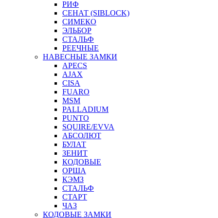
РИФ
СЕНАТ (SIBLOCK)
СИМЕКО
ЭЛЬБОР
СТАЛЬФ
РЕЕЧНЫЕ
НАВЕСНЫЕ ЗАМКИ
APECS
AJAX
CISA
FUARO
MSM
PALLADIUM
PUNTO
SQUIRE/EVVA
АБСОЛЮТ
БУЛАТ
ЗЕНИТ
КОДОВЫЕ
ОРША
КЭМЗ
СТАЛЬФ
СТАРТ
ЧАЗ
КОДОВЫЕ ЗАМКИ