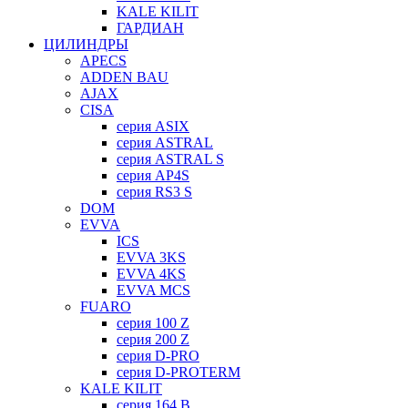
KALE KILIT
ГАРДИАН
ЦИЛИНДРЫ
APECS
ADDEN BAU
AJAX
CISA
серия ASIX
серия ASTRAL
серия ASTRAL S
серия AP4S
серия RS3 S
DOM
EVVA
ICS
EVVA 3KS
EVVA 4KS
EVVA MCS
FUARO
серия 100 Z
серия 200 Z
серия D-PRO
серия D-PROTERM
KALE KILIT
серия 164 B