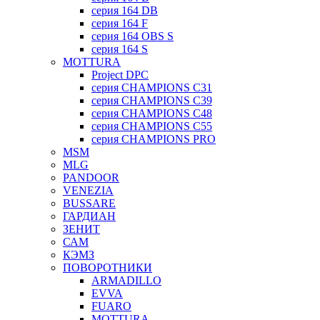
серия 164 DB
серия 164 F
серия 164 OBS S
серия 164 S
MOTTURA
Project DPC
серия CHAMPIONS C31
серия CHAMPIONS C39
серия CHAMPIONS C48
серия CHAMPIONS C55
серия CHAMPIONS PRO
MSM
MLG
PANDOOR
VENEZIA
BUSSARE
ГАРДИАН
ЗЕНИТ
САМ
КЭМЗ
ПОВОРОТНИКИ
ARMADILLO
EVVA
FUARO
MOTTURA